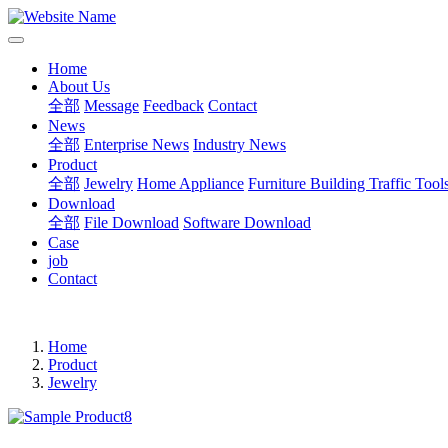
Home
About Us
全部
Message
Feedback
Contact
News
全部
Enterprise News
Industry News
Product
全部
Jewelry
Home Appliance
Furniture Building
Traffic Tool
Download
全部
File Download
Software Download
Case
job
Contact
Home
Product
Jewelry