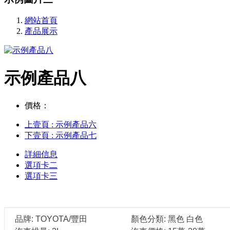
網站首頁
產品展示
示例產品八
價格：
上壹頁
: 示例產品六
下壹頁
: 示例產品七
詳細信息
選項卡二
選項卡三
品牌: TOYOTA/豐田
顏色分類: 黑色 白色