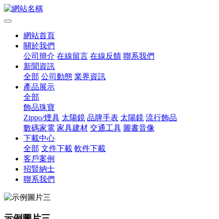
網站首頁
關於我們
公司簡介
在線留言
在線反饋
聯系我們
新聞資訊
全部
公司動態
業界資訊
產品展示
全部
飾品珠寶
Zippo/煙具
太陽鏡
品牌手表
太陽鏡
流行飾品
數碼家電
家具建材
交通工具
圖書音像
下載中心
全部
文件下載
軟件下載
客戶案例
招賢納士
聯系我們
示例圖片三