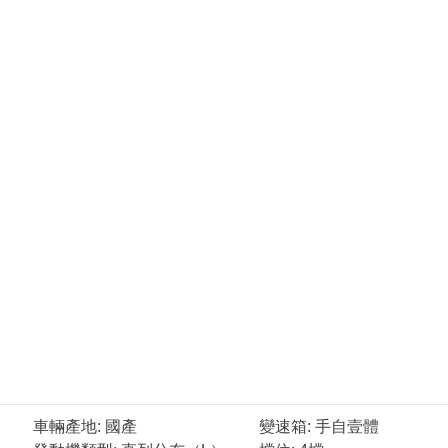
車輛產地: 國產
變速箱: 手自壹體