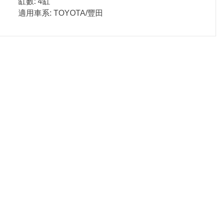
缸數: 4缸
適用車系: TOYOTA/豐田