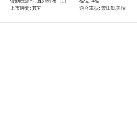
發動機類型: 直列分布（L）
檔位: 4檔
上市時間: 其它
適合車型: 豐田凱美瑞