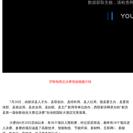
空唯电商总决赛现场视频片段
7月26日，由射洪县人才办、县双创办、县经科局、县人社局、团县委主办，县委宣
传部、县就业局、县农业局、县妇联、县文广新局等单位协办，西部射洪网承办的“射洪
县第一届创新创业大赛总决赛”在绿然国际大酒店完美落幕。
大赛自
6月20日启动以来，有36个项目入围初赛，经过层层筛选，最终有18个项目进
入决赛。参赛的项目涵盖了高新技术、智能制造、节能环保、新材料、互联网+、新能