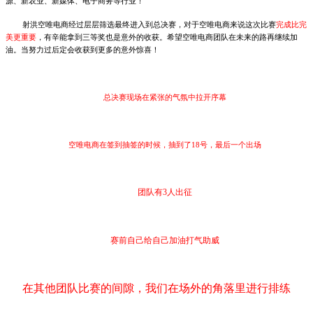
源、新农业、新媒体、电子商务等行业！
射洪空唯电商经过层层筛选最终进入到总决赛，对于空唯电商来说这次比赛
完成比完
美更重要
，有辛能拿到三等奖也是意外的收获。希望空唯电商团队在未来的路再继续加
油。当努力过后定会收获到更多的意外惊喜！
总决赛现场在紧张的气氛中拉开序幕
空唯电商在签到抽签的时候，抽到了18号，最后一个出场
团队有3人出征
赛前自己给自己加油打气助威
在其他团队比赛的间隙，我们在场外的角落里进行排练